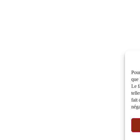
Pour
que 
Le f
tell
fait
néga