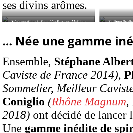
ses divins arômes.
Stéphane Alberti - Cave Vin Passion - Meilleur
Philippe Schli
Caviste de France 2014
Meilleur
... Née une gamme iné
Ensemble,
Stéphane Albert
Caviste de France 2014)
,
P
Sommelier, Meilleur Cavist
Coniglio
(
Rhône Magnum
,
2018)
ont décidé de lancer l
Une
gamme inédite de spi