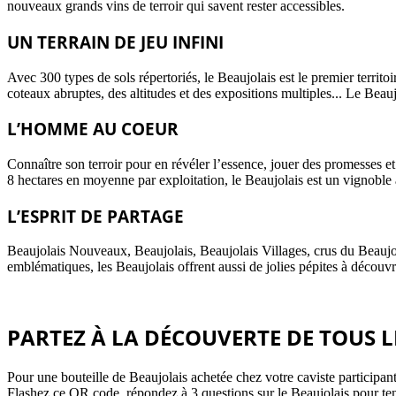
nouveaux grands vins de terroir qui savent rester accessibles.
UN TERRAIN DE JEU INFINI
Avec 300 types de sols répertoriés, le Beaujolais est le premier terri
coteaux abruptes, des altitudes et des expositions multiples... Le Beau
L’HOMME AU COEUR
Connaître son terroir pour en révéler l’essence, jouer des promesses 
8 hectares en moyenne par exploitation, le Beaujolais est un vignoble 
L’ESPRIT DE PARTAGE
Beaujolais Nouveaux, Beaujolais, Beaujolais Villages, crus du Beaujolai
emblématiques, les Beaujolais offrent aussi de jolies pépites à découv
PARTEZ À LA DÉCOUVERTE DE TOUS LE
Pour une bouteille de Beaujolais achetée chez votre caviste participan
Flashez ce QR code, répondez à 3 questions sur le Beaujolais pour te