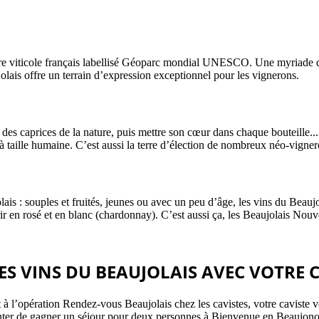
toire viticole français labellisé Géoparc mondial UNESCO. Une myriade d
jolais offre un terrain d’expression exceptionnel pour les vignerons.
et des caprices de la nature, puis mettre son cœur dans chaque bouteill
à taille humaine. C’est aussi la terre d’élection de nombreux néo-vigner
s : souples et fruités, jeunes ou avec un peu d’âge, les vins du Beaujola
rir en rosé et en blanc (chardonnay). C’est aussi ça, les Beaujolais Nouv
S VINS DU BEAUJOLAIS AVEC VOTRE C
t à l’opération Rendez-vous Beaujolais chez les cavistes, votre caviste
nter de gagner un séjour pour deux personnes à Bienvenue en Beaujonomi