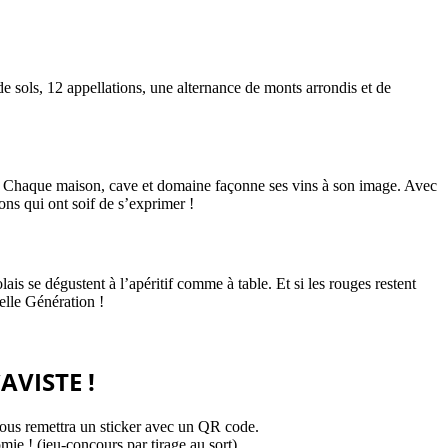
e sols, 12 appellations, une alternance de monts arrondis et de
e... Chaque maison, cave et domaine façonne ses vins à son image. Avec
ons qui ont soif de s’exprimer !
is se dégustent à l’apéritif comme à table. Et si les rouges restent
elle Génération !
AVISTE !
 vous remettra un sticker avec un QR code.
e ! (jeu-concours par tirage au sort)