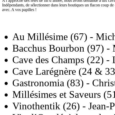
A l’approche des fêtes de fin d’année, nous avons demandé à dix cavi
Indépendants, de sélectionner dans leurs boutiques un flacon coup de cœ
avec. A vos papilles !
Au Millésime (67) - Mic
Bacchus Bourbon (97) - 
Cave des Champs (22) - 
Cave Larégnère (24 & 3
Gastronomia (83) - Chri
Millésimes et Saveurs (51
Vinothentik (26) - Jean-