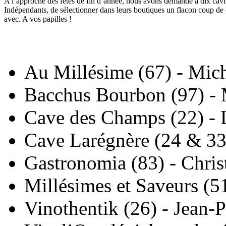
A l’approche des fêtes de fin d’année, nous avons demandé à dix cavi
Indépendants, de sélectionner dans leurs boutiques un flacon coup de cœ
avec. A vos papilles !
Au Millésime (67) - Mic
Bacchus Bourbon (97) - 
Cave des Champs (22) - 
Cave Larégnère (24 & 3
Gastronomia (83) - Chri
Millésimes et Saveurs (51
Vinothentik (26) - Jean-