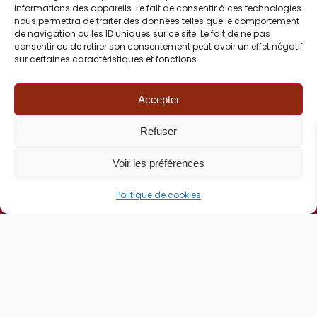
NOUVEAUX CAVISTES
informations des appareils. Le fait de consentir à ces technologies
nous permettra de traiter des données telles que le comportement
de navigation ou les ID uniques sur ce site. Le fait de ne pas
consentir ou de retirer son consentement peut avoir un effet négatif
sur certaines caractéristiques et fonctions.
Accepter
Voir l'annuaire FCI
Refuser
DERNIÈRES ACTUALITÉS
Voir les préférences
Politique de cookies
Voir les actualités FCI