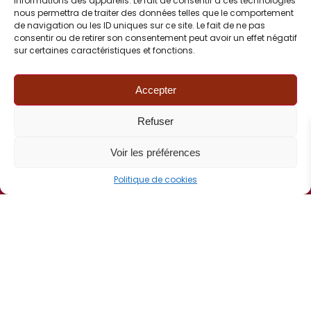
informations des appareils. Le fait de consentir à ces technologies
nous permettra de traiter des données telles que le comportement
de navigation ou les ID uniques sur ce site. Le fait de ne pas
consentir ou de retirer son consentement peut avoir un effet négatif
sur certaines caractéristiques et fonctions.
Voir les actualités FCI
Accepter
FCI
Refuser
Voir les préférences
Politique de cookies
CONTACT
06 82 77 72 90
Correspondance :
BP 50376
67507 Haguenau Cedex
Contact mail