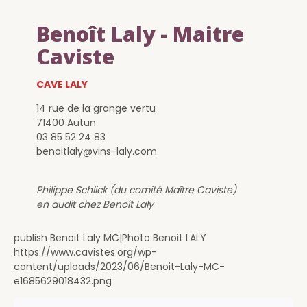
Benoît Laly - Maitre
Caviste
CAVE LALY
14 rue de la grange vertu
71400 Autun
03 85 52 24 83
benoitlaly@vins-laly.com
Philippe Schlick (du comité Maître Caviste)
en audit chez Benoît Laly
publish Benoit Laly MC|Photo Benoit LALY
https://www.cavistes.org/wp-
content/uploads/2023/06/Benoit-Laly-MC-
e1685629018432.png