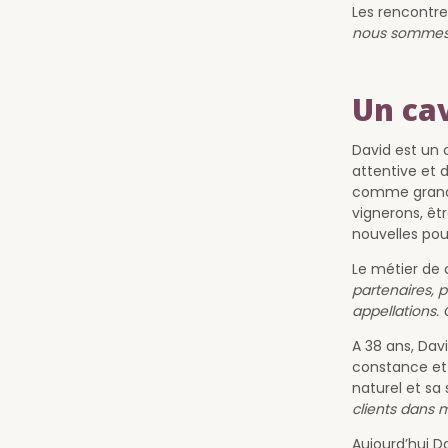
Les rencontre
nous sommes e
Un cav
David est un 
attentive et 
comme grands
vignerons, êtr
nouvelles pou
Le métier de
partenaires, 
appellations. 
A 38 ans, Dav
constance et 
naturel et sa
clients dans 
Aujourd’hui D