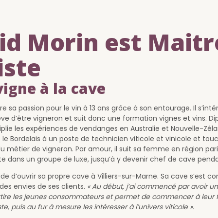
id Morin est Maitr
iste
vigne à la cave
 sa passion pour le vin à 13 ans grâce à son entourage. Il s’inté
 rêve d’être vigneron et suit donc une formation vignes et vins. D
iplie les expériences de vendanges en Australie et Nouvelle-Zéland
s le Bordelais à un poste de technicien viticole et vinicole et to
du métier de vigneron. Par amour, il suit sa femme en région par
te dans un groupe de luxe, jusqu’à y devenir chef de cave penda
cide d’ouvrir sa propre cave à Villiers-sur-Marne. Sa cave s’est c
des envies de ses clients.
« Au début, j’ai commencé par avoir u
attire les jeunes consommateurs et permet de commencer à leur f
te, puis au fur à mesure les intéresser à l’univers viticole ».