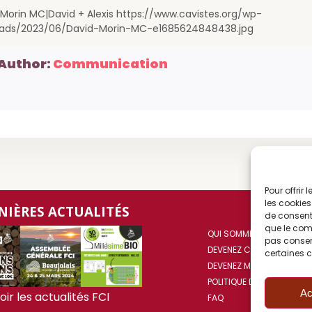
 Morin MC|David + Alexis https://www.cavistes.org/wp-
oads/2023/06/David-Morin-MC-e1685624848438.jpg
Author:
Communication
Pour offrir
les cookies
NIÈRES ACTUALITÉS
FCI
de consenti
que le comp
QUI SOMMES NOUS ?
pas consent
DEVENEZ CAVISTE FCI
certaines c
DEVENEZ MAITRE CAVISTE
POLITIQUE DE COOKIES (UE
Ac
oir les actualités FCI
FAQ