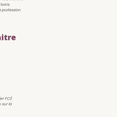
e bons
 profession
itre
er FCI)
 sur la