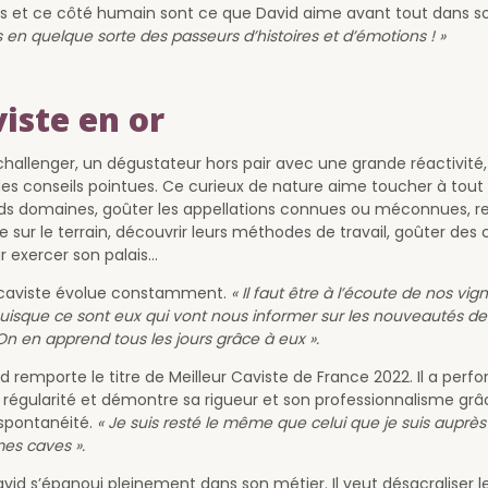
s et ce côté humain sont ce que David aime avant tout dans s
n quelque sorte des passeurs d’histoires et d’émotions ! »
iste en or
challenger, un dégustateur hors pair avec une grande réactivité
des conseils pointues. Ce curieux de nature aime toucher à tout :
 domaines, goûter les appellations connues ou méconnues, re
e sur le terrain, découvrir leurs méthodes de travail, goûter des
r exercer son palais…
 caviste évolue constamment.
« Il faut être à l’écoute de nos vig
puisque ce sont eux qui vont nous informer sur les nouveautés de
On en apprend tous les jours grâce à eux ».
id remporte le titre de Meilleur Caviste de France 2022. Il a per
régularité et démontre sa rigueur et son professionnalisme grâ
 spontanéité.
« Je suis resté le même que celui que je suis auprè
mes caves ».
avid s’épanoui pleinement dans son métier. Il veut désacraliser l