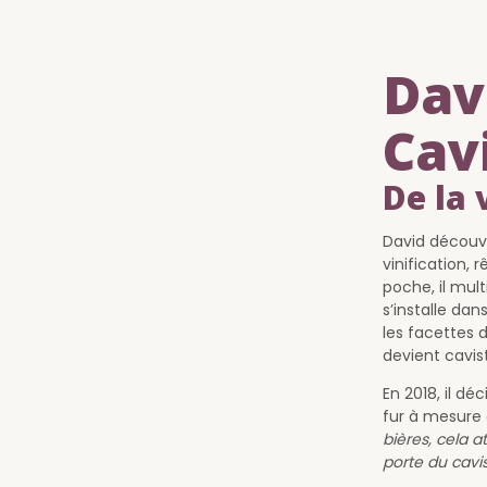
Dav
Cav
De la 
David découvre
vinification,
poche, il mult
s’installe dan
les facettes 
devient cavis
En 2018, il dé
fur à mesure 
bières, cela 
porte du cavis