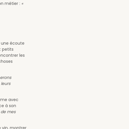
on métier :
«
, une écoute
 petits
ncontrer les
 choses
nerons
 leurs
forme avec
ce à son
s de mes
e vin, montrer