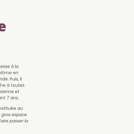
e
resse à la
iplôme en
e. Puis, il
uche à toutes
isienne et
nt 7 ans.
onstituée au
n gros espace
aire passer la