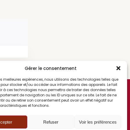
Gérer le consentement
 les meilleures expériences, nous utilisons des technologies telles que
 pour stocker et/ou accéder aux informations des appareils. Le fait
CONTACT
r à ces technologies nous permettra de traiter des données telles
ortement de navigation ou les ID uniques sur ce site. Le fait de ne
06 82 77 72 90
ir ou de retirer son consentement peut avoir un effet négatif sur
Correspondance :
aractéristiques et fonctions.
BP 50376
67507 Haguenau Cedex
)
Contact mail
cepter
Refuser
Voir les préférences