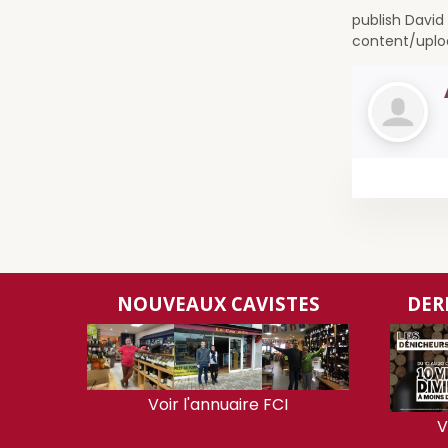
publish David
content/upl
NOUVEAUX CAVISTES
DER
Voir l'annuaire FCI
V