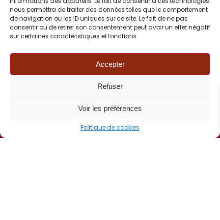
informations des appareils. Le fait de consentir à ces technologies
nous permettra de traiter des données telles que le comportement
de navigation ou les ID uniques sur ce site. Le fait de ne pas
consentir ou de retirer son consentement peut avoir un effet négatif
sur certaines caractéristiques et fonctions.
Voir les actualités FCI
Accepter
FCI
Refuser
Voir les préférences
Politique de cookies
CONTACT
06 82 77 72 90
Correspondance :
BP 50376
67507 Haguenau Cedex
Contact mail