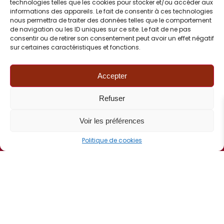
technologies telles que les cookies pour stocker et/ou accéder aux
informations des appareils. Le fait de consentir à ces technologies
nous permettra de traiter des données telles que le comportement
de navigation ou les ID uniques sur ce site. Le fait de ne pas
consentir ou de retirer son consentement peut avoir un effet négatif
sur certaines caractéristiques et fonctions.
Voir les actualités FCI
Accepter
FCI
Refuser
Voir les préférences
Politique de cookies
CONTACT
06 82 77 72 90
Correspondance :
BP 50376
67507 Haguenau Cedex
Contact mail