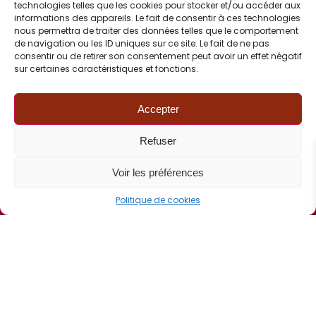
technologies telles que les cookies pour stocker et/ou accéder aux
informations des appareils. Le fait de consentir à ces technologies
nous permettra de traiter des données telles que le comportement
de navigation ou les ID uniques sur ce site. Le fait de ne pas
consentir ou de retirer son consentement peut avoir un effet négatif
sur certaines caractéristiques et fonctions.
Voir les actualités FCI
Accepter
FCI
Refuser
Voir les préférences
Politique de cookies
CONTACT
06 82 77 72 90
Correspondance :
BP 50376
67507 Haguenau Cedex
Contact mail