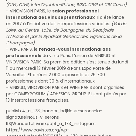
(CIVL, CIVR, Inter’Oc, Inter-Rhône, IVSO, CIVP et CIV Corse)
- VINOVISION PARIS, le
salon professionnel
international des vins septentrionaux
. Il a été lancé
en 2017 à l’initiative des interprofessions viticoles.
(Val de
Loire, du Centre-Loire, de Bourgogne, du Beaujolais,
d’Alsace et par le Syndicat Général des Vignerons de la
Champagne)
- WINE PARIS, le
rendez-vous international des
professionnels
du vin à Paris. L’union de VINISUD et
VINOVISION PARIS. Sa première édition s’est tenue du lundi
11 au mercredi 13 février 2019 à Paris Expo Porte de
Versailles. Et a réuni 2 000 exposants et 26 700
professionnels dont 30 % d’internationaux.
- VINISUD, VINOVISION PARIS et WINE PARIS sont organisés
par COMEXPOSIUM / ADHESION GROUP. Et sont pilotés par
13 interprofessions françaises.
publish 4_a_173_banner_hd|Nous-serons-la-
signature|Nous-y-serons-
RS|Wonderful|Vinexpo|4_a_173_instagram
https://www.cavistes.org/wp-