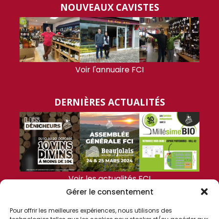
NOUVEAUX CAVISTES
Voir l'annuaire FCI
DERNIÈRES ACTUALITÉS
Voir les actualités FCI
Gérer le consentement
FCI
Pour offrir les meilleures expériences, nous utilisons des