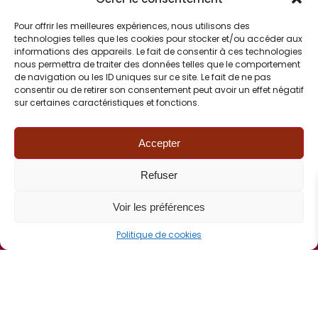
Pour offrir les meilleures expériences, nous utilisons des
technologies telles que les cookies pour stocker et/ou accéder aux
informations des appareils. Le fait de consentir à ces technologies
Voir les actualités FCI
nous permettra de traiter des données telles que le comportement
de navigation ou les ID uniques sur ce site. Le fait de ne pas
consentir ou de retirer son consentement peut avoir un effet négatif
sur certaines caractéristiques et fonctions.
FCI
Accepter
Refuser
CONTACT
Voir les préférences
06 82 77 72 90
Politique de cookies
Correspondance :
BP 50376
67507 Haguenau Cedex
Contact mail
Tous droits réservés FCI © 2024 – 2025