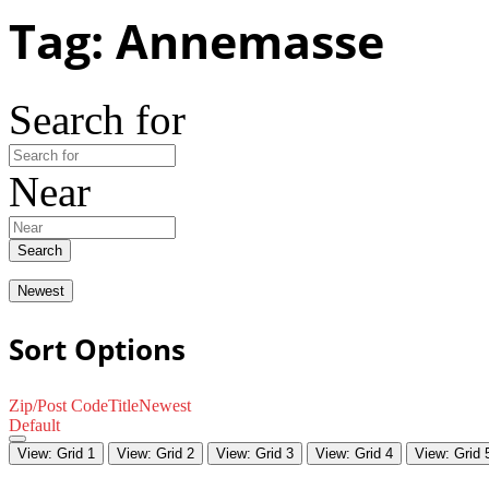
Tag: Annemasse
Search for
Near
Search
Newest
Sort Options
Zip/Post Code
Title
Newest
Default
View: Grid 1
View: Grid 2
View: Grid 3
View: Grid 4
View: Grid 