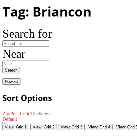
Tag: Briancon
Search for
Near
Search
Newest
Sort Options
Zip/Post Code
Title
Newest
Default
View: Grid 1
View: Grid 2
View: Grid 3
View: Grid 4
View: Grid 