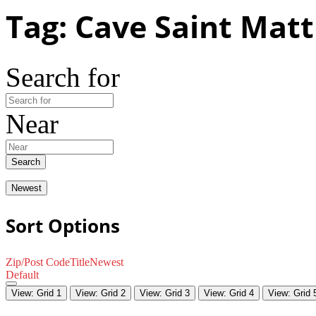
Tag: Cave Saint Mat
Search for
Near
Search
Newest
Sort Options
Zip/Post Code
Title
Newest
Default
View: Grid 1
View: Grid 2
View: Grid 3
View: Grid 4
View: Grid 