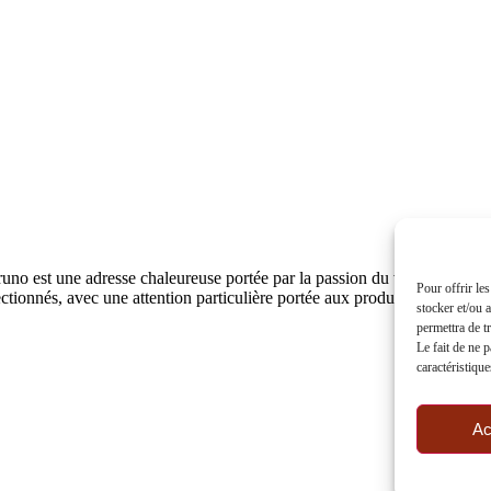
est une adresse chaleureuse portée par la passion du vin, des spiritue
Pour offrir le
nnés, avec une attention particulière portée aux produits bio et aux 
stocker et/ou 
permettra de t
Le fait de ne 
caractéristique
Ac