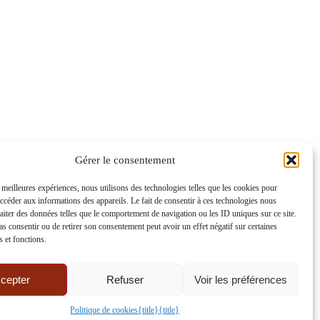
Gérer le consentement
ux et des bières artisanales régionales. Caviste indépendant, Bruno
s meilleures expériences, nous utilisons des technologies telles que les cookies pour
vins issus de démarches respectueuses de l’environnement. À travers
accéder aux informations des appareils. Le fait de consentir à ces technologies nous
raiter des données telles que le comportement de navigation ou les ID uniques sur ce site.
pas consentir ou de retirer son consentement peut avoir un effet négatif sur certaines
s et fonctions.
cepter
Refuser
Voir les préférences
Politique de cookies
{title}
{title}