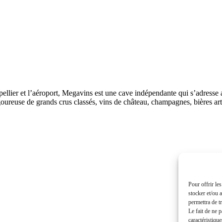
lier et l’aéroport, Megavins est une cave indépendante qui s’adresse au
ureuse de grands crus classés, vins de château, champagnes, bières ar
Pour offrir le
stocker et/ou 
permettra de t
Le fait de ne 
caractéristique