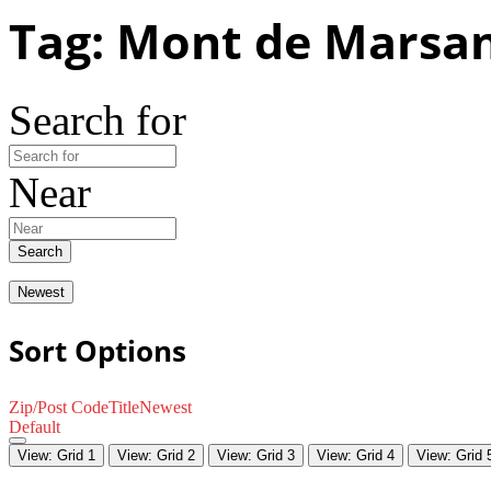
Tag: Mont de Marsa
Search for
Near
Search
Newest
Sort Options
Zip/Post Code
Title
Newest
Default
View: Grid 1
View: Grid 2
View: Grid 3
View: Grid 4
View: Grid 