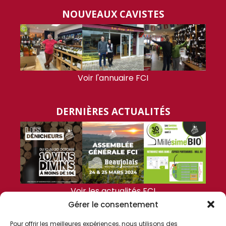
NOUVEAUX CAVISTES
Voir l'annuaire FCI
DERNIÈRES ACTUALITÉS
Voir les actualités FCI
Gérer le consentement
FCI
Pour offrir les meilleures expériences, nous utilisons des