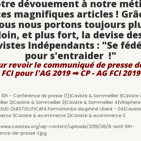
tre dévouement à notre mét
ces magnifiques articles ! Grâ
ous nous portons toujours pl
loin, et plus fort, la devise de
istes Indépendants : "Se féd
pour s'entraider !"
ur revoir le communiqué de presse de
FCI pour l'AG 2019 ➡
CP - AG FCI 2019
 - 10h - Conférence de presse (1)|Caviste & Sommellier 1|Caviste
ier 2|Caviste & Sommellier 3|Caviste & Sommellier 4|Vitisphere
|SUD OUEST|SCP|CAFA Formation|Le dauphiné Liberé - 04|Cavist
rce 1|Caviste & ecommerce 2|Caviste & ecommerce 3
/www.cavistes.org/wp-content/uploads/2019/06/8-avril-10h-
ence-de-presse-1.jpg