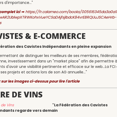
rs d'importance..."
 complet ici
➡
https://fr.calameo.com/books/005616345da3a0a1
=IwAR2UblwpXTRWKohxVueYCSaDAjfsjIbdcK84vrEBRQUuJSCAeHrb-
s
VISTES & E-COMMERCE
dération des Cavistes Indépendants en pleine expansion
ermettant de distinguer les meilleurs de ses membres, fédérati
ne, investissement dans un "market place" afin de permettre à
s d'avoir une visibilité pertinente et efficace sur le web...La FCI 
 ses projets et actions lors de son AG annuelle..."
 sur les images ci-dessus pour lire l'article
RE DE VINS
"La Fédération des Cavistes
ndants regarde vers demain