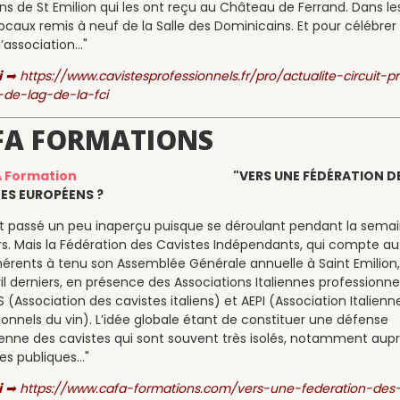
ns de St Emilion qui les ont reçu au Château de Ferrand. Dans les
ocaux remis à neuf de la Salle des Dominicains. Et pour célébrer 
’association..."
i
➡
https://www.cavistesprofessionnels.fr/pro/actualite-circuit-p
-de-lag-de-la-fci
FA FORMATIONS
"VERS UNE FÉDÉRATION D
ES EUROPÉENS ?
t passé un peu inaperçu puisque se déroulant pendant la sema
s. Mais la Fédération des Cavistes Indépendants, qui compte au
érents à tenu son Assemblée Générale annuelle à Saint Emilion, 
ril derniers, en présence des Associations Italiennes professionnel
S (Association des cavistes italiens) et AEPI (Association Italienn
ionnels du vin). L’idée globale étant de constituer une défense
nne des cavistes qui sont souvent très isolés, notamment aup
s publiques..."
i
➡
https://www.cafa-formations.com/vers-une-federation-des