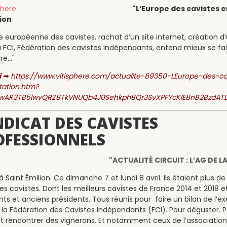
"L’Europe des cavistes e
ion
 européenne des cavistes, rachat d’un site internet, création d
La FCI, Fédération des cavistes Indépendants, entend mieux se fai
e..."
i
➡
https://www.vitisphere.com/actualite-89350-LEurope-des-ca
ation.htm?
=IwAR3TB5lwvQRZ8TkVNUQb4J0Sehkph8Qr3SvXPFYcK1E8nB2BzdAT
DICAT DES CAVISTES
OFESSIONNELS
"ACTUALITÉ CIRCUIT : L’AG DE LA
à Saint Émilion. Ce dimanche 7 et lundi 8 avril. Ils étaient plus de
es cavistes. Dont les meilleurs cavistes de France 2014 et 2018 et
nts et anciens présidents. Tous réunis pour faire un bilan de l’ex
 la Fédération des Cavistes Indépendants (FCI). Pour déguster. 
 et rencontrer des vignerons. Et notamment ceux de l’associatio