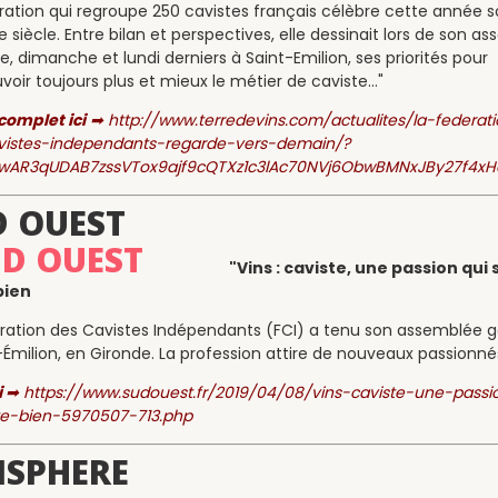
ration qui regroupe 250 cavistes français célèbre cette année 
e siècle. Entre bilan et perspectives, elle dessinait lors de son a
e, dimanche et lundi derniers à Saint-Emilion, ses priorités pour
oir toujours plus et mieux le métier de caviste..."
 complet ici
➡
http://www.terredevins.com/actualites/la-federat
vistes-independants-regarde-vers-demain/?
=IwAR3qUDAB7zssVTox9ajf9cQTXz1c3lAc70NVj6ObwBMNxJBy27f4xH
D OUEST
"Vins : caviste, une passion qui 
bien
ration des Cavistes Indépendants (FCI) a tenu son assemblée g
-Émilion, en Gironde. La profession attire de nouveaux passionnés.
i
➡
https://www.sudouest.fr/2019/04/08/vins-caviste-une-passi
te-bien-5970507-713.php
ISPHERE