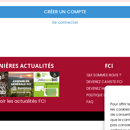
CRÉER UN COMPTE
Se connecter
NIÈRES ACTUALITÉS
FCI
QUI SOMMES NOUS ?
DEVENEZ CAVISTE FCI
DEVENEZ MAITRE CAVISTE
POLITIQUE DE COOKIES (UE
oir les actualités FCI
FAQ
Pour offrir
les cookies
de consenti
que le comp
pas consent