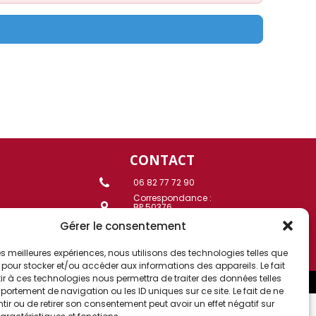
CONTACT
06 82 77 72 90
Correspondance :
BP 50376
67507 Haguenau Cedex
Gérer le consentement
)
Contact mail
 les meilleures expériences, nous utilisons des technologies telles que
 pour stocker et/ou accéder aux informations des appareils. Le fait
r à ces technologies nous permettra de traiter des données telles
Mentions légales
| Un site réalisé par
the-webmaster
ortement de navigation ou les ID uniques sur ce site. Le fait de ne
ir ou de retirer son consentement peut avoir un effet négatif sur