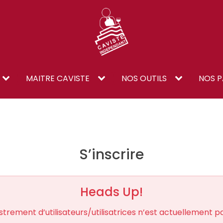
MAITRE CAVISTE
NOS OUTILS
NOS P
S’inscrire
Heads Up!
strement d’utilisateurs/utilisatrices n’est actuellement pa