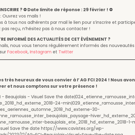
SCRIRE ? ⛔ Date limite de réponse : 29 février ! ⛔
 Ouvrez vos mails !
à tous nos adhérents par mail le lien pour s’inscrire et participer
z pas reçu, n’hésitez pas à nous contacter !
E INFORMÉ DES ACTUALITÉS DE CET ÉVÉNEMENT ?
mails, nous vous tenons régulièrement informés des nouveautés 
 sur
Facebook
,
Instagram
et
Twitter
très heureux de vous convier à l’ AG FCI 2024 ! Nous avo
ver et nous comptons sur votre présence !
I - Beaujolais - Visuel Save the date|024_etienne_ramousse_int
te_2018_hd_externe_2018-24-min|029_etienne_ramousse_inte
vues_aeriennes_automne_2018_hd_externe-30-
nne_ramousse_inter_beaujolais_paysage-hiver_hd_externe_2
nne_ramousse_inter-beaujolais_ete_2018_hd_externe_2018-1-m
Visuel Save the date https://www.cavistes.org/wp-
ads/2023/12/AG-FCI-Beaujolais-Visuel-Save-the-date.png