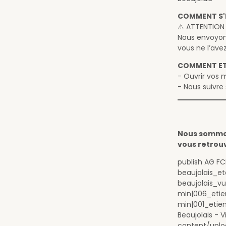
COMMENT S'IN
⚠ ATTENTION :
Nous envoyons 
vous ne l’ave
COMMENT ETR
- Ouvrir vos 
- Nous suivre
Nous sommes 
vous retrou
publish AG FC
beaujolais_e
beaujolais_
min|006_etie
min|001_etie
Beaujolais - 
content/uplo