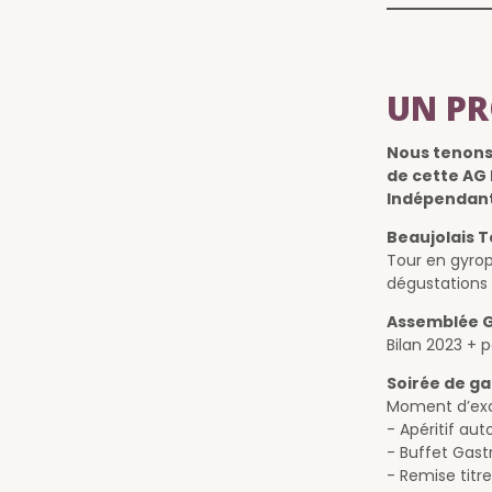
UN P
Nous tenons 
de cette AG 
Indépendants
Beaujolais T
Tour en gyrop
dégustations
Assemblée G
Bilan 2023 + 
Soirée de ga
Moment d’exce
- Apéritif au
- Buffet Gast
- Remise tit