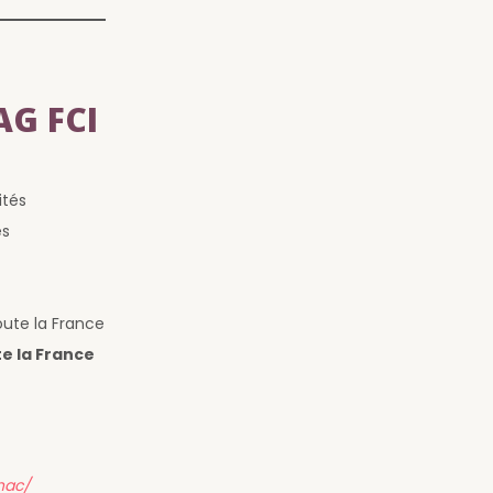
AG FCI
ités
es
oute la France
e la France
nac/