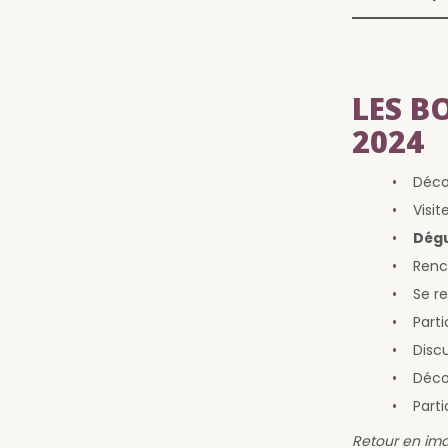
LES B
2024
Déco
Visi
Dég
Renc
Se r
Part
Disc
Décou
Parti
Retour en ima