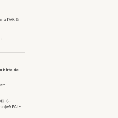
 à l’AG. Si
!
ns hâte de
er-
r-
019-6-
in|AG FCI -