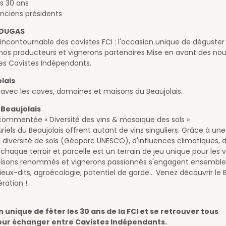
es 30 ans
anciens présidents
I DUGAS
ncontournable des cavistes FCI : l'occasion unique de déguster l
 nos producteurs et vignerons partenaires Mise en avant des no
des Cavistes Indépendants.
lais
avec les caves, domaines et maisons du Beaujolais.
 Beaujolais
ommentée « Diversité des vins & mosaïque des sols »
luriels du Beaujolais offrent autant de vins singuliers. Grâce à une
e diversité de sols (Géoparc UNESCO), d'influences climatiques, d
 chaque terroir et parcelle est un terrain de jeu unique pour les
Maisons renommés et vignerons passionnés s'engagent ensemble
Lieux-dits, agroécologie, potentiel de garde… Venez découvrir le 
ration !
 unique de fêter les 30 ans de la FCI et se retrouver tous
ur échanger entre Cavistes Indépendants.