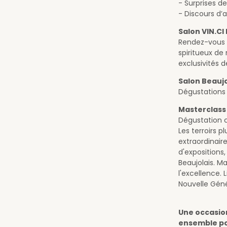
- Surprises d
- Discours d’
Salon VIN.C
Rendez-vous i
spiritueux de
exclusivités 
Salon Beaujo
Dégustations 
Masterclass
Dégustation c
Les terroirs p
extraordinair
d'expositions,
Beaujolais. 
l'excellence. 
Nouvelle Géné
Une occasion
ensemble po