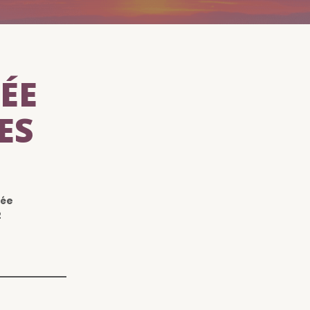
ÉE
ES
lée
2