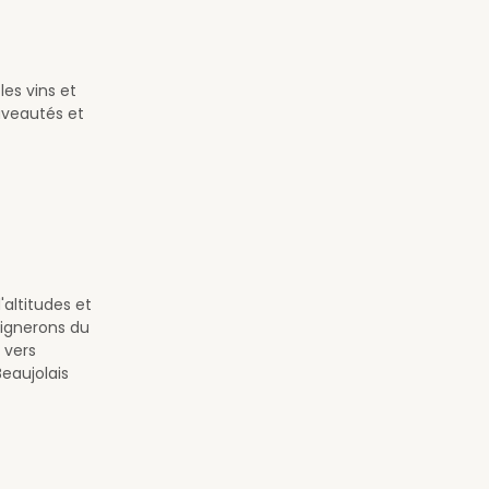
es vins et
uveautés et
'altitudes et
 vignerons du
 vers
Beaujolais