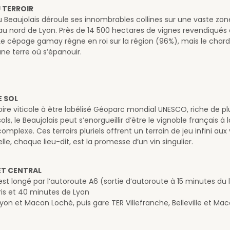
U TERROIR
u Beaujolais déroule ses innombrables collines sur une vaste zo
u nord de Lyon. Près de 14 500 hectares de vignes revendiqués 
 Le cépage gamay règne en roi sur la région (96%), mais le char
une terre où s’épanouir.
E SOL
toire viticole à être labélisé Géoparc mondial UNESCO, riche de p
ols, le Beaujolais peut s’enorgueillir d’être le vignoble français à 
complexe. Ces terroirs pluriels offrent un terrain de jeu infini aux
e, chaque lieu-dit, est la promesse d’un vin singulier.
ET CENTRAL
est longé par l’autoroute A6 (sortie d’autoroute à 15 minutes du l
ris et 40 minutes de Lyon
yon et Macon Loché, puis gare TER Villefranche, Belleville et Ma