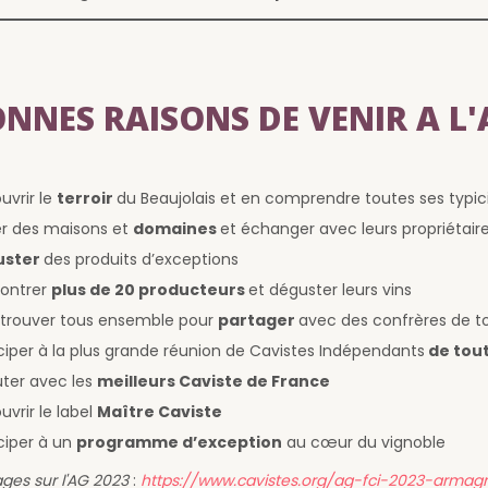
ONNES RAISONS DE VENIR A L'
uvrir le
terroir
du Beaujolais et en comprendre toutes ses typic
ter des maisons et
domaines
et échanger avec leurs propriétair
uster
des produits d’exceptions
ontrer
plus de 20 producteurs
et déguster leurs vins
etrouver tous ensemble pour
partager
avec des confrères de t
iciper à la plus grande réunion de Cavistes Indépendants
de tout
uter avec les
meilleurs Caviste de France
vrir le label
Maître Caviste
ciper à un
programme d’exception
au cœur du vignoble
ges sur l'AG 2023
:
https://www.cavistes.org/ag-fci-2023-armag