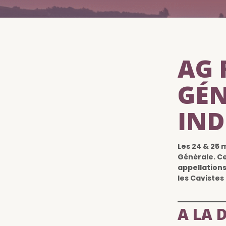
AG 
GÉN
IN
Les 24 & 25 
Générale. Ce
appellations
les Cavistes
A LA 