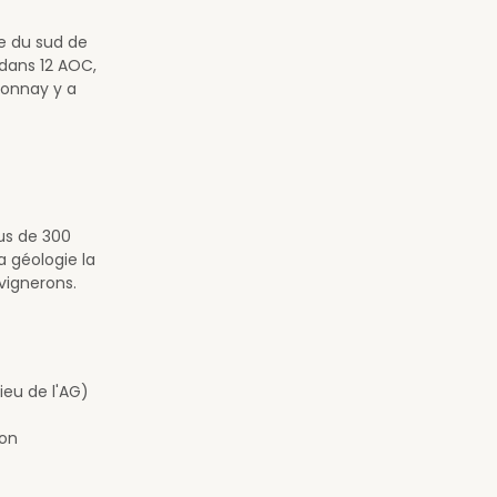
ne du sud de
dans 12 AOC,
donnay y a
lus de 300
la géologie la
 vignerons.
ieu de l'AG)
con