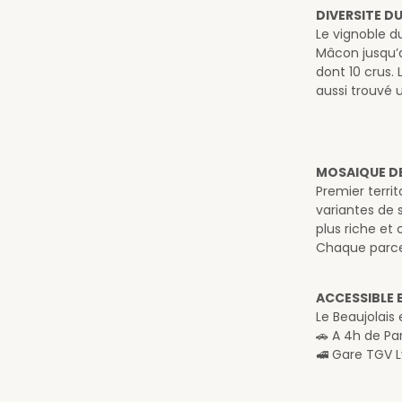
DIVERSITE D
Le vignoble d
Mâcon jusqu’a
dont 10 crus.
aussi trouvé 
MOSAIQUE D
Premier terri
variantes de s
plus riche et 
Chaque parcell
ACCESSIBLE 
Le Beaujolais 
🚗 A 4h de Pa
🚅 Gare TGV L