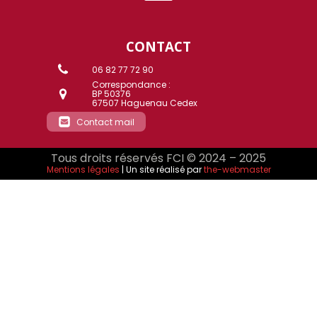
CONTACT
06 82 77 72 90
Correspondance :
BP 50376
67507 Haguenau Cedex
Contact mail
Tous droits réservés FCI © 2024 – 2025
Mentions légales
| Un site réalisé par
the-webmaster