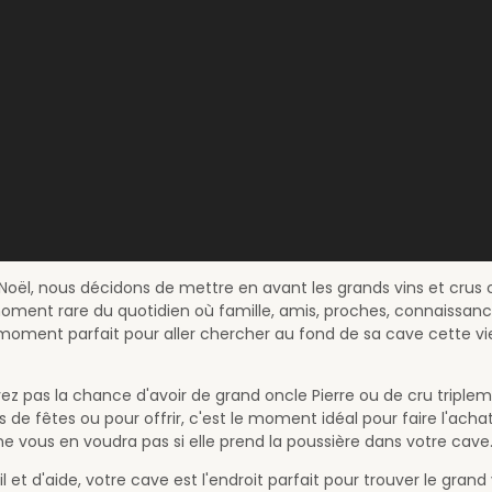
 Noël, nous décidons de mettre en avant les grands vins et crus 
oment rare du quotidien où famille, amis, proches, connaissance
 moment parfait pour aller chercher au fond de sa cave cette vieil
avez pas la chance d'avoir de grand oncle Pierre ou de cru triplem
 de fêtes ou pour offrir, c'est le moment idéal pour faire l'achat
e vous en voudra pas si elle prend la poussière dans votre cave..
l et d'aide, votre cave est l'endroit parfait pour trouver le grand 