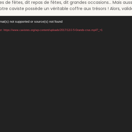
des de fêtes, dit repas de fêtes, dit grandes occasions... Mais a
tre caviste possède un véritable coffre aux trésors ! Alors, vali
mat(s) not supported or source(s) not found
hier: https://www.cavistes.org/wp-content/uploads/2017/12/J-5-Grands-crus.mp4?_=1