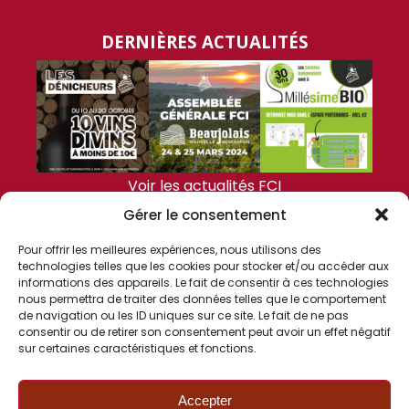
DERNIÈRES ACTUALITÉS
Voir les actualités FCI
Gérer le consentement
FCI
Pour offrir les meilleures expériences, nous utilisons des
technologies telles que les cookies pour stocker et/ou accéder aux
informations des appareils. Le fait de consentir à ces technologies
nous permettra de traiter des données telles que le comportement
de navigation ou les ID uniques sur ce site. Le fait de ne pas
consentir ou de retirer son consentement peut avoir un effet négatif
sur certaines caractéristiques et fonctions.
CONTACT
06 82 77 72 90
Accepter