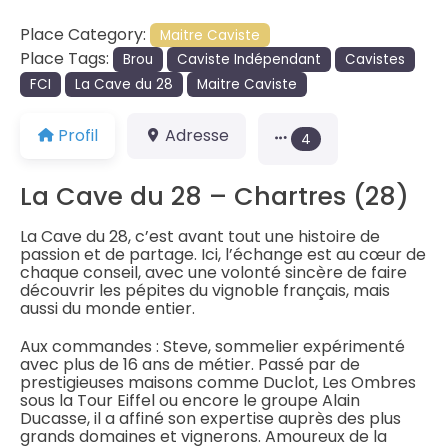
Place Category:
Maitre Caviste
Place Tags:
Brou
Caviste Indépendant
Cavistes
FCI
La Cave du 28
Maitre Caviste
Profil
Adresse
4
La Cave du 28 – Chartres (28)
La Cave du 28, c’est avant tout une histoire de
passion et de partage. Ici, l’échange est au cœur de
chaque conseil, avec une volonté sincère de faire
découvrir les pépites du vignoble français, mais
aussi du monde entier.
Aux commandes : Steve, sommelier expérimenté
avec plus de 16 ans de métier. Passé par de
prestigieuses maisons comme Duclot, Les Ombres
sous la Tour Eiffel ou encore le groupe Alain
Ducasse, il a affiné son expertise auprès des plus
grands domaines et vignerons. Amoureux de la