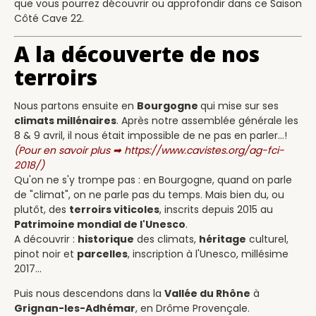
que vous pourrez découvrir ou approfondir dans ce Saison
Côté Cave 22.
A la découverte de nos
terroirs
Nous partons ensuite en
Bourgogne
qui mise sur ses
climats millénaires
. Après notre assemblée générale les
8 & 9 avril, il nous était impossible de ne pas en parler...!
(Pour en savoir plus ➡
https://www.cavistes.org/ag-fci-
2018/
)
Qu'on ne s'y trompe pas : en Bourgogne, quand on parle
de "climat", on ne parle pas du temps. Mais bien du, ou
plutôt, des
terroirs viticoles
, inscrits depuis 2015 au
Patrimoine mondial de l'Unesco
.
A découvrir :
historique
des climats,
héritage
culturel,
pinot noir et
parcelles
, inscription à l'Unesco, millésime
2017...
Puis nous descendons dans la
Vallée du Rhône
à
Grignan-les-Adhémar
, en Drôme Provençale.