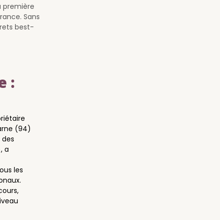
a première
France. Sans
frets best-
 :
riétaire
arne (94)
 des
, a
ous les
onaux.
cours,
iveau