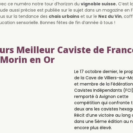
vec ce numéro notre tour d’horizon du
vignoble suisse.
C’est l
tude aussi précise est publiée sur le sujet dans un magazine en 
cus sur la tendance des
chais urbains
et sur le
Nez du Vin
, cof
ducation sensorielle. Bonnes fêtes de fin d’année à tous !
rs Meilleur Caviste de France
 Morin en Or
Le 17 octobre dernier, le prop
de la Cave de Villiers-sur-M
et membre de la Fédération
Cavistes Indépendants (FCI)
remporté à Avignon cette
compétition qui confronte t
deux ans les cavistes hexag
Récit d’une victoire au long 
dans une 5ème édition au n
encore plus élevé.