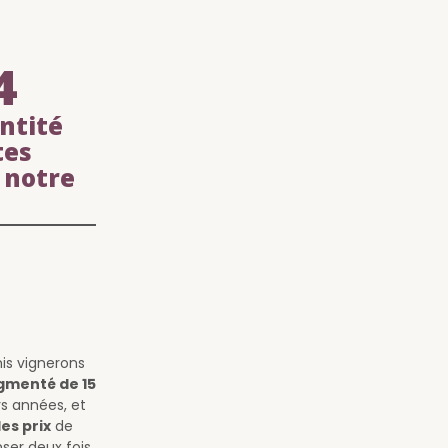
4
ntité
tes
 notre
is vignerons
menté de 15
rs années, et
es prix
de
ser deux fois