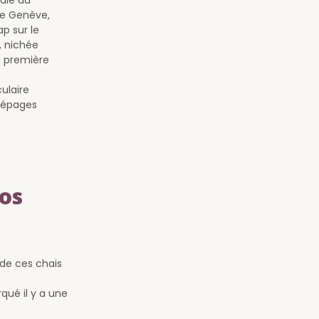
 de Genève,
p sur le
, nichée
a première
ulaire
 cépages
nos
 de ces chais
qué il y a une