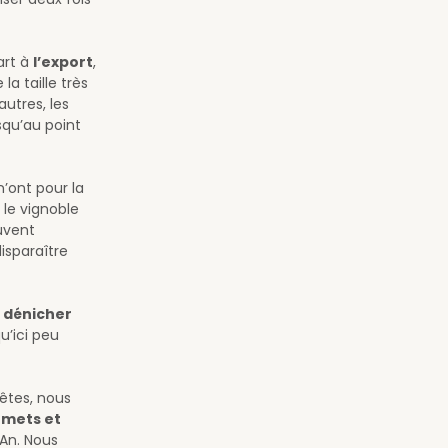
art à
l’export
,
la taille très
utres, les
squ’au point
n’ont pour la
 le vignoble
uvent
isparaître
 dénicher
u’ici peu
Fêtes, nous
 mets et
 An. Nous