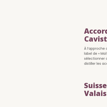
Accord
Cavis
À l’approche 
label de « Ma
sélectionner 
distiller les 
Suisse
Valais