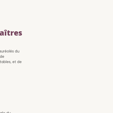
aîtres
auréolés du
 de
tables, et de
ale du