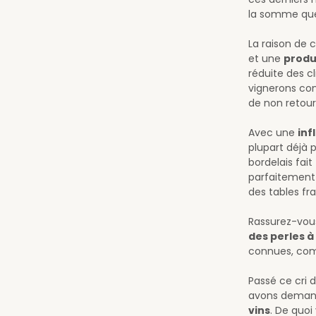
la somme que
La raison de 
et une
produ
réduite des c
vignerons con
de non retour
Avec une
inf
plupart déjà 
bordelais fai
parfaitement 
des tables fra
Rassurez-vou
des perles à
connues, comb
Passé ce cri d
avons deman
vins
. De quoi