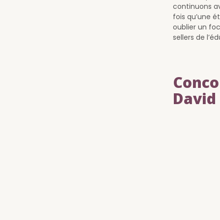
continuons a
fois qu’une é
oublier un fo
sellers de l’é
Concou
David