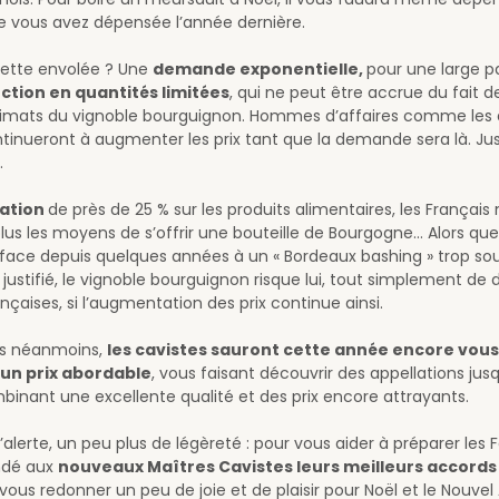
 vous avez dépensée l’année dernière.
cette envolée ? Une
demande exponentielle,
pour une large p
ction en quantités limitées
, qui ne peut être accrue du fait de 
limats du vignoble bourguignon. Hommes d’affaires comme les a
tinueront à augmenter les prix tant que la demande sera là. Ju
.
lation
de près de 25 % sur les produits alimentaires, les Français 
plus les moyens de s’offrir une bouteille de Bourgogne… Alors que
t face depuis quelques années à un « Bordeaux bashing » trop so
justifié, le vignoble bourguignon risque lui, tout simplement de d
nçaises, si l’augmentation des prix continue ainsi.
s néanmoins,
les cavistes sauront cette année encore vous
 un prix abordable
, vous faisant découvrir des appellations jusq
inant une excellente qualité et des prix encore attrayants.
’alerte, un peu plus de légèreté : pour vous aider à préparer les 
dé aux
nouveaux Maîtres Cavistes leurs meilleurs accords
 vous redonner un peu de joie et de plaisir pour Noël et le Nouvel