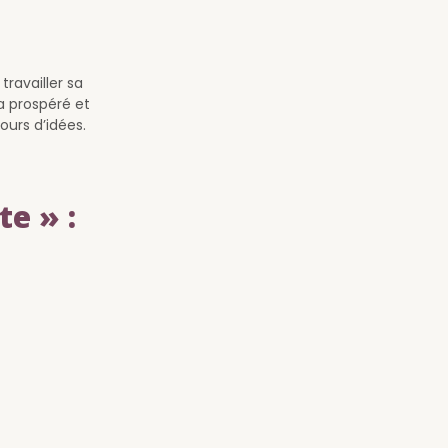
ravailler sa
a prospéré et
ours d’idées.
te » :