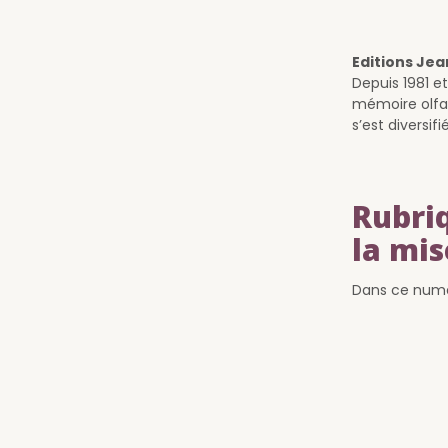
Editions Jea
Depuis 1981 e
mémoire olfac
s’est diversif
Rubriq
la mis
Dans ce numé