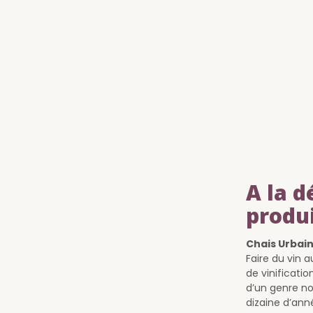
A la d
produ
Chais Urbains
Faire du vin 
de vinificatio
d’un genre no
dizaine d’ann