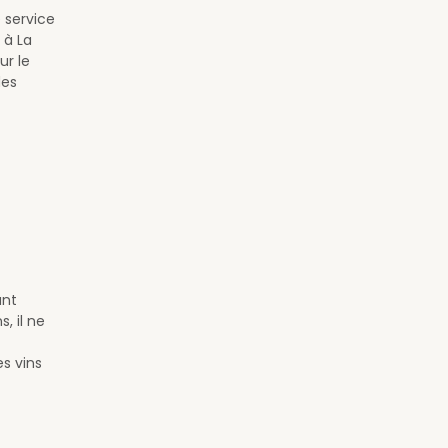
 service
 à La
ur le
des
ant
, il ne
s vins