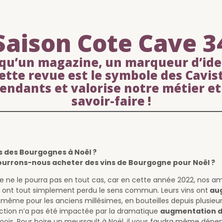
Saison Cote Cave 3
 qu’un magazine, un marqueur d’ide
Cette revue est le symbole des Cavis
endants et valorise notre métier et
savoir-faire !
 des Bourgognes à Noël ?
pourrons-nous acheter des vins de Bourgogne pour Noël ?
 ne le pourra pas en tout cas, car en cette année 2022, nos am
 ont tout simplement perdu le sens commun. Leurs vins ont
aug
e, même pour les anciens millésimes, en bouteilles depuis plusieu
ction n’a pas été impactée par la dramatique
augmentation d
mois. Pour boire un meursault à Noël, il vous faudra même dépen