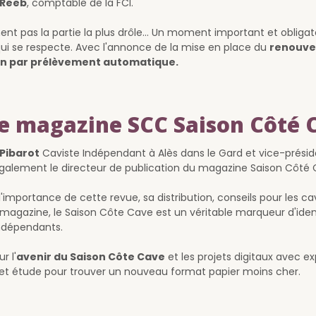
 Reeb
, comptable de la FCI.
nt pas la partie la plus drôle... Un moment important et obligat
ui se respecte. Avec l'annonce de la mise en place du
renouve
on par prélèvement automatique.
e magazine SCC Saison Côté 
Pibarot
Caviste Indépendant à Alès dans le Gard et vice-présid
t également le directeur de publication du magazine Saison Côté 
'importance de cette revue, sa distribution, conseils pour les cavi
 magazine, le Saison Côte Cave est un véritable marqueur d'iden
ndépendants.
r l'
avenir du Saison Côte Cave
et les projets digitaux avec ex
et étude pour trouver un nouveau format papier moins cher.