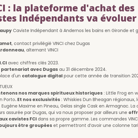
CI : la plateforme d'achat des
stes Indépendants va évoluer
Taupy
Caviste Indépendant à Andernos les bains en Gironde et 
Jamot
, contact privilégié VINCI chez Dugas
 Ardonneau
, alternant VINCI
N.CI
avec chiffres clés 2023.
u partenariat avec Dugas
au 31 décembre 2024.
place d'un
catalogue digital
pour cette année de transition 20
ITUEUX
tenons nos marques spiritueux historiques
: Little Frog en 
 Porto
. Et nos exclusivités
: Whiskies Dun Bheagan régionaux,
its, Eugène Maxime en Pineau, Gelas single Cask en Armagnac. La d
urs assurée par Dugas, qui va nous proposer par ailleurs une
off
aux cavistes FCI
dans sa propre gamme. Les commandes VINCI
oujours être groupées
et permettront d’avoir une colonne tari