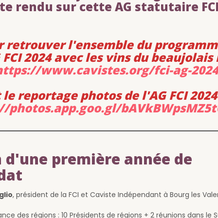
e rendu sur cette AG statutaire FCI
r retrouver l'ensemble du programm
 FCI 2024 avec les vins du beaujolais 
https://www.cavistes.org/fci-ag-2024
t le reportage photos de l'AG FCI 202
://photos.app.goo.gl/bAVkBWpsMZ5
n d'une première année de
dat
glio
, président de la FCI et Caviste Indépendant à Bourg les Val
nce des régions : 10 Présidents de régions + 2 réunions dans le 