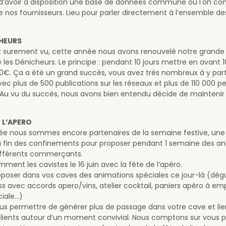
itre Maître Caviste
chlick
, en charge du titre Maître Caviste et Caviste Indépendan
.
est pas une élite ! C'est un label distinctif, qualitatif et officiel p
soit pas galvaudé. Afin de valoriser la profession auprès des méd
ic. Mais aussi donner une image crédible pour générer plus de visi
s consommateurs chez l'ensemble des Cavistes Indépendants.
Pl
ons sur le titre
 l'AG, nous avions 55 Maîtres Cavistes validés. 5 nouveaux se son
és officiellement lors du diner du dimanche 24 mars.
eautés pour le titre :
ion des salariés maintenant possible avec une grille d'audit adap