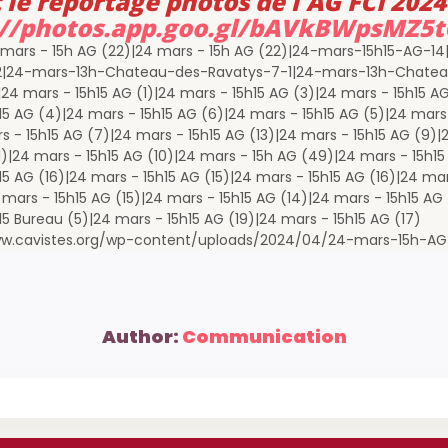
CONTACT
06 82 77 72 90
Correspondance :
BP 50376
67507 Haguenau Cedex
Contact mail
Tous droits réservés FCI © 2024 – 2025
Mentions légales
| Un site réalisé par
the-webmaster