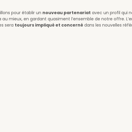
illons pour établir un
nouveau partenariat
avec un profil qui 
 au mieux, en gardant quasiment l’ensemble de notre offre. L
es sera
toujours impliqué et concerné
dans les nouvelles réf
imité & Communication
uizard
, chargée de la communication de la FCI et des relations
 les outils de communication à disposition des cavistes FCI
tter LCI
re
du site cavistes.org
els FCI crées pour chaque occasion
k :
Page FCI
+ Groupe secret réservé aux adhérents +
Groupe ouv
am
,
LinkedIn
et
Twitter
deaucaviste
 FCI :
Les Caves se Rebiffent