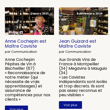
2 mars 2021
9 décembre 2020
Anne Cochepin est
Jean Guizard est
Maître Caviste
Maître Caviste
par Communication
par Communication
Anne Cochepin
Aux Grands Vins de
Pépites de Vin à
France à Montpellier
Bischwiller (67)
(34) Megavins à Mauguio
« Reconnaissance de
(34)
notre métier (qui
« Les Cavistes
nécessite de vrais
Indépendants sont isolés
apprentissages) et
et trop discrets. Ils sont
assurance de
pas assez reconnus et
compétences pour nos
peu visibles »
clients »
Voir plus
Voir plus