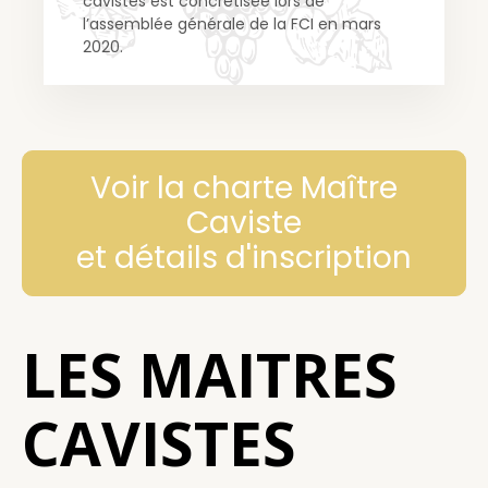
cavistes est concrétisée lors de
l’assemblée générale de la
FCI en mars
2020.
Voir la charte Maître
Caviste
et détails d'inscription
LES MAITRES
CAVISTES