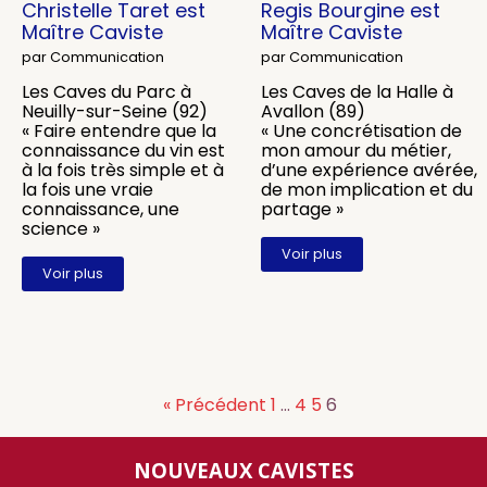
Christelle Taret est
Regis Bourgine est
Maître Caviste
Maître Caviste
par Communication
par Communication
Les Caves du Parc à
Les Caves de la Halle à
Neuilly-sur-Seine (92)
Avallon (89)
« Faire entendre que la
« Une concrétisation de
connaissance du vin est
mon amour du métier,
à la fois très simple et à
d’une expérience avérée,
la fois une vraie
de mon implication et du
connaissance, une
partage »
science »
Voir plus
Voir plus
« Précédent
1
…
4
5
6
NOUVEAUX CAVISTES