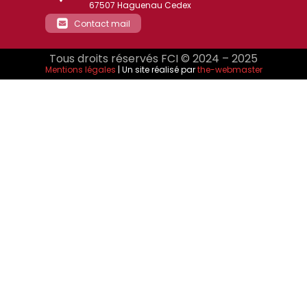
67507 Haguenau Cedex
Contact mail
Tous droits réservés FCI © 2024 – 2025
Mentions légales
| Un site réalisé par
the-webmaster