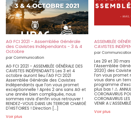
AG FCI 2021 - Assemblée Générale
ASSEMBLÉE GÉNÉR
des Cavistes Indépendants - 3 & 4
CAVISTES INDÉPE
Octobre
par Communicatio
par Communication
Les 29 et 30 mars 
l’Assemblée Génér
AG FCI 2021 - ASSEMBLÉE GÉNÉRALE DES
2020) des Cavist
CAVISTES INDÉPENDANTS Les 3 et 4
l’on vous promet 
octobre auront lieu l'AG FCI 2021
vous dans un terro
Assemblée Générale des Cavistes
programme d’exce
Indépendants que l’on vous promet
plus bas ! ⚠ ANNU
exceptionnelle ! Après 2 ans sans AG et
CORONAVIRUS POU
une année bien compliquée, nous
CORONAVIRUS LES
sommes ravis d’enfin vous retrouver !
VENIR A L’ASSEMBL
RENDEZ-VOUS DANS UN TERROIR CHARGÉ
D'HISTOIRES ! Direction […]
Voir plus
Voir plus