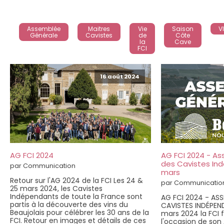
Assemblée
Maitres
Vie
Saison
V
Générale
Cavistes
de
Côte
la
Cave
FCI
16 août 2024
AG FCI 2024
AG FCI 2024 - A
des Cavistes In
par Communication
mars
Retour sur l'AG 2024 de la FCI Les 24 &
par Communicatio
25 mars 2024, les Cavistes
Indépendants de toute la France sont
AG FCI 2024 - AS
partis à la découverte des vins du
CAVISTES INDÉPEN
Beaujolais pour célébrer les 30 ans de la
mars 2024 la FCI 
FCI. Retour en images et détails de ces
l'occasion de son